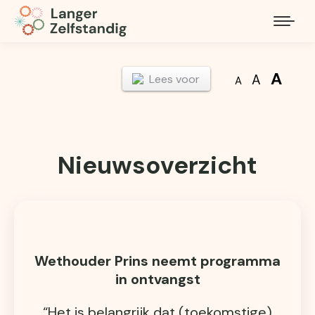
A
A
Lees voor
A
Nieuwsoverzicht
Wethouder Prins neemt programma
in ontvangst
“Het is belangrijk dat (toekomstige)