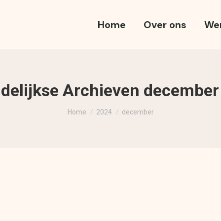
Home
Over ons
Wer
delijkse Archieven
december
Je bent hier:
Home
2024
december